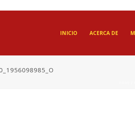
INICIO
ACERCA DE
M
0_1956098985_O
HOME
/