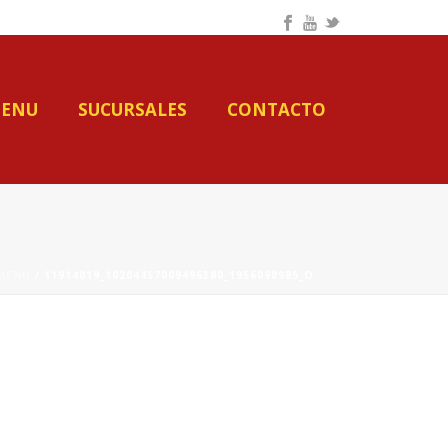
ENU
SUCURSALES
CONTACTO
MENU
/ 11914019_10204457009496380_1956098985_O