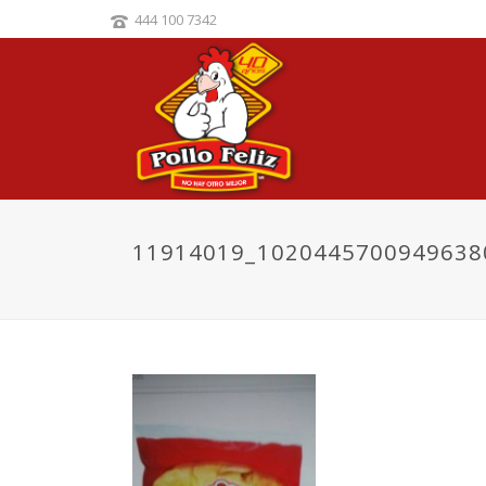
444 100 7342
11914019_1020445700949638