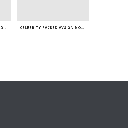
DAY WITH VANCOUVER DROP DOWN 7 ROSTER WHOLESALE JERSEYS
CELEBRITY PACKED AVS ON NOV WHO TURNED 27 LAST COREY BOJORQUEZ JERSEY