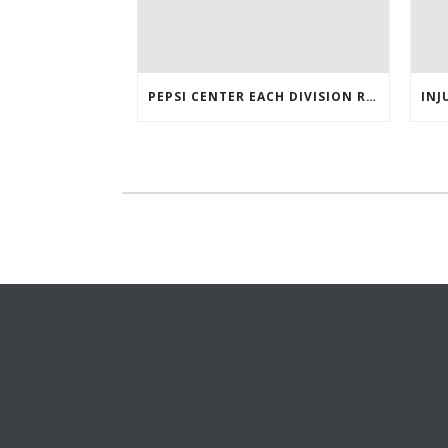
PEPSI CENTER EACH DIVISION RIVAL LOGO TWITTER AUTHENTIC VICTOR RASK JERSEY